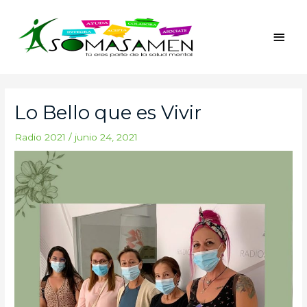
Ir
Men
al
princ
contenido
Navegación
de
Lo Bello que es Vivir
entradas
Radio 2021
/
junio 24, 2021