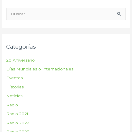
B
u
s
c
Categorías
a
r
20 Aniversario
p
Días Mundiales o Internacionales
o
Eventos
r
:
Historias
Noticias
Radio
Radio 2021
Radio 2022
Radio 2023