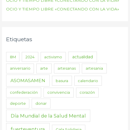
OCIO Y TIEMPO LIBRE «CONECTANDO CON LA VIDA»
OCIO Y TIEMPO LIBRE «CONECTANDO CON LA VIDA»
Etiquetas
actualidad
8M
2024
activismo
aniversario
arte
artesanas
artesania
ASOMASAMEN
basura
calendario
confederación
convivencia
corazón
deporte
donar
Día Mundial de la Salud Mental
fuerteventura
Gala Solidaria