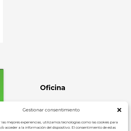
Oficina
C/ Comandante Díaz Trayter, 67 35600
Gestionar consentimiento
Puerto del Rosario, Las Palmas
r las mejores experiencias, utilizamos tecnologías como las cookies para
o acceder a la información del dispositivo. El consentimiento de estas