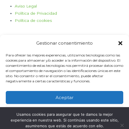
Aviso Legal
Política de Privacidad
Política de cookies
Gestionar consentimiento
Para ofrecer las mejores experiencias, utilizamos tecnologías como las
cookies para almacenar y/o acceder a la información del dispositivo. El
consentimiento de estas tecnologías nos permitirá procesar datos como
Haz clic para aceptar cookies de
el comportamiento de navegación o las identificaciones únicas en este
marketing y permitir este contenido
sitio. No consentir o retirar el consentimiento, puede afectar
negativamente a ciertas características y funciones.
Aceptar
Denegar
Oficina
Usamos cookies para asegurar que te damos la mejor
experiencia en nuestra web. Si continúas usando este sitio,
Ver preferencias
asumiremos que estás de acuerdo con ello.
C/ Comandante Díaz Trayter, 67 35600 Puerto del Rosario, Las