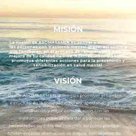
ejercicio pleno de los derechos de estas personas.
MISIÓN
La misión de ASOMASAMEN es apoyar y acompañar a
las personas con trastorno mental grave, así como a
sus familiares, en el proceso de recuperación y en la
mejora de su calidad de vida. Además, ASOMASAMEN,
promueve diferentes acciones para la prevención y
sensibilización en salud mental.
VISIÓN
Desde ASOMASAMEN queremos promover el cambio
estructural en la sociedad majorera, apostando por la
coordinación y mejor comunicación con las
instituciones públicas para dar a conocer las
necesidades sentidas del colectivo, así como plantear
fundamentadas alternativas de mejora; con objetivo de