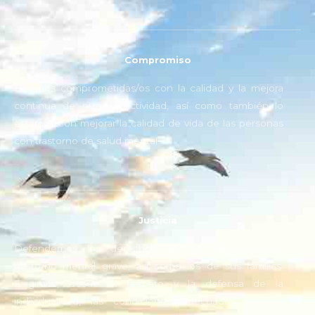
Compromiso
Estamos comprometidas/os con la calidad y la mejora
continua de nuestra actividad, así como también lo
estamos con mejorar la calidad de vida de las personas
con trastorno de salud mental.
Justicia
Defendemos los derechos de las personas con
trastorno mental grave, así como los de sus familias.
Exigimos, desde el respeto y la defensa de la
individualidad, las condiciones adecuadas para el