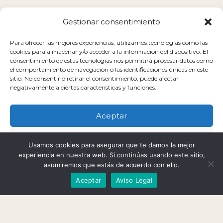
Gestionar consentimiento
Para ofrecer las mejores experiencias, utilizamos tecnologías como las
cookies para almacenar y/o acceder a la información del dispositivo. El
consentimiento de estas tecnologías nos permitirá procesar datos como
el comportamiento de navegación o las identificaciones únicas en este
sitio. No consentir o retirar el consentimiento, puede afectar
negativamente a ciertas características y funciones.
Aceptar
Denegar
Usamos cookies para asegurar que te damos la mejor
EDUSAMEN
experiencia en nuestra web. Si continúas usando este sitio,
Ver preferencias
asumiremos que estás de acuerdo con ello.
Aceptar
Aviso Legal
Política de cookies
Política de Privacidad
Aviso Legal
«Educando en salud
mental»