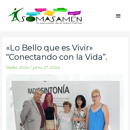
Ir
Men
al
princ
contenido
Navegación
de
«Lo Bello que es Vivir»
entradas
“Conectando con la Vida”.
Radio 2024
/
junio 27, 2024