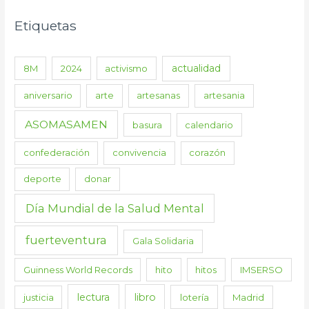
Etiquetas
actualidad
8M
2024
activismo
aniversario
arte
artesanas
artesania
ASOMASAMEN
basura
calendario
confederación
convivencia
corazón
deporte
donar
Día Mundial de la Salud Mental
fuerteventura
Gala Solidaria
Guinness World Records
hito
hitos
IMSERSO
lectura
libro
justicia
lotería
Madrid