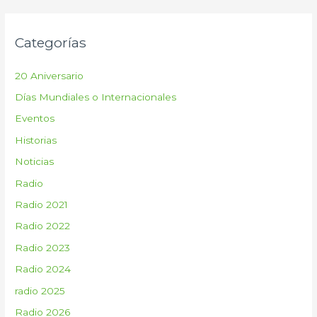
s
c
Categorías
a
r
20 Aniversario
p
Días Mundiales o Internacionales
o
Eventos
r
:
Historias
Noticias
Radio
Radio 2021
Radio 2022
Radio 2023
Radio 2024
radio 2025
Radio 2026