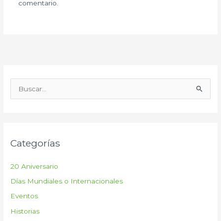
comentario.
B
u
s
c
Categorías
a
r
20 Aniversario
p
Días Mundiales o Internacionales
o
Eventos
r
:
Historias