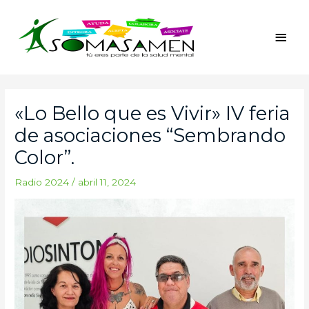
Ir
Men
al
princ
contenido
Navegación
de
«Lo Bello que es Vivir» IV feria
entradas
de asociaciones “Sembrando
Color”.
Radio 2024
/
abril 11, 2024