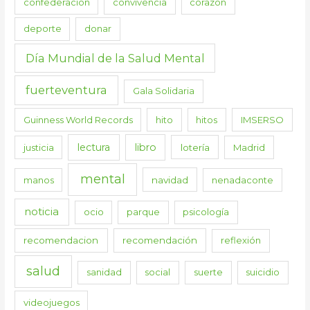
confederación
convivencia
corazón
deporte
donar
Día Mundial de la Salud Mental
fuerteventura
Gala Solidaria
Guinness World Records
hito
hitos
IMSERSO
lectura
libro
justicia
lotería
Madrid
mental
manos
navidad
nenadaconte
noticia
ocio
parque
psicología
recomendacion
recomendación
reflexión
salud
sanidad
social
suerte
suicidio
videojuegos