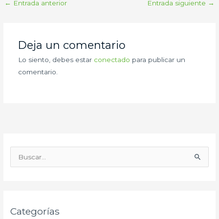
←
Entrada anterior
Entrada siguiente
→
Deja un comentario
Lo siento, debes estar
conectado
para publicar un
comentario.
B
u
s
c
Categorías
a