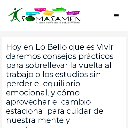
Ir
Men
al
princ
contenido
Navegación
de
Hoy en Lo Bello que es Vivir
entradas
daremos consejos prácticos
para sobrellevar la vuelta al
trabajo o los estudios sin
perder el equilibrio
emocional, y cómo
aprovechar el cambio
estacional para cuidar de
nuestra mente y