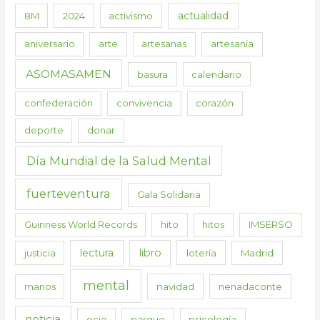
actualidad
8M
2024
activismo
aniversario
arte
artesanas
artesania
ASOMASAMEN
basura
calendario
confederación
convivencia
corazón
deporte
donar
Día Mundial de la Salud Mental
fuerteventura
Gala Solidaria
Guinness World Records
hito
hitos
IMSERSO
lectura
libro
justicia
lotería
Madrid
mental
manos
navidad
nenadaconte
noticia
ocio
parque
psicología