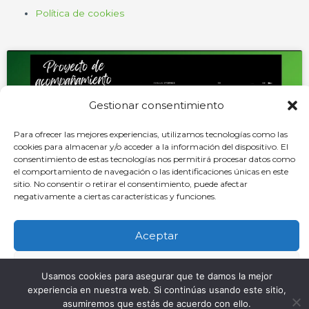
Política de cookies
Gestionar consentimiento
Haz clic para aceptar cookies de
Para ofrecer las mejores experiencias, utilizamos tecnologías como las
marketing y permitir este contenido
cookies para almacenar y/o acceder a la información del dispositivo. El
consentimiento de estas tecnologías nos permitirá procesar datos como
el comportamiento de navegación o las identificaciones únicas en este
sitio. No consentir o retirar el consentimiento, puede afectar
negativamente a ciertas características y funciones.
Aceptar
Oficina
Denegar
C/ Comandante Díaz Trayter, 67 35600 Puerto del Rosario, Las
Usamos cookies para asegurar que te damos la mejor
Palmas
experiencia en nuestra web. Si continúas usando este sitio,
Ver preferencias
asumiremos que estás de acuerdo con ello.