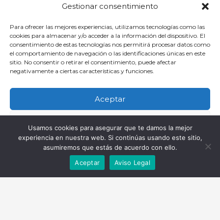
Gestionar consentimiento
Para ofrecer las mejores experiencias, utilizamos tecnologías como las
cookies para almacenar y/o acceder a la información del dispositivo. El
consentimiento de estas tecnologías nos permitirá procesar datos como
Haz clic para aceptar cookies de
el comportamiento de navegación o las identificaciones únicas en este
marketing y permitir este contenido
sitio. No consentir o retirar el consentimiento, puede afectar
negativamente a ciertas características y funciones.
Aceptar
Denegar
Oficina
Usamos cookies para asegurar que te damos la mejor
experiencia en nuestra web. Si continúas usando este sitio,
Ver preferencias
asumiremos que estás de acuerdo con ello.
C/ Comandante Díaz Trayter, 67 35600 Puerto del Rosario, Las
Aceptar
Aviso Legal
Palmas
Política de cookies
Política de Privacidad
Aviso Legal