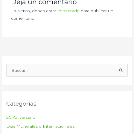
Deja un comentario
Lo siento, debes estar
conectado
para publicar un
comentario.
B
u
s
c
Categorías
a
r
20 Aniversario
p
Días Mundiales o Internacionales
o