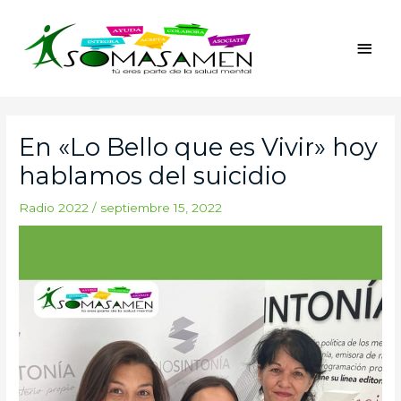
Ir
Men
al
princ
contenido
Navegación
de
En «Lo Bello que es Vivir» hoy
entradas
hablamos del suicidio
Radio 2022
/
septiembre 15, 2022