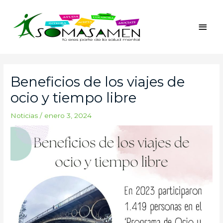
Ir
Men
al
princ
contenido
Navegación
de
Beneficios de los viajes de
entradas
ocio y tiempo libre
Noticias
/
enero 3, 2024