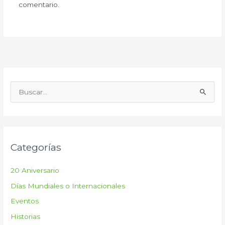
comentario.
B
u
s
c
Categorías
a
r
20 Aniversario
p
Días Mundiales o Internacionales
o
Eventos
r
:
Historias