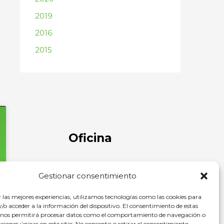
2019
2016
2015
Oficina
C/ Comandante Díaz Trayter, 67 35600
Gestionar consentimiento
Puerto del Rosario, Las Palmas
r las mejores experiencias, utilizamos tecnologías como las cookies para
o acceder a la información del dispositivo. El consentimiento de estas
 nos permitirá procesar datos como el comportamiento de navegación o
caciones únicas en este sitio. No consentir o retirar el consentimiento,