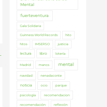
Mental
fuerteventura
Gala Solidaria
Guinness World Records
hito
hitos
IMSERSO
justicia
lectura
libro
lotería
→
mental
Madrid
manos
navidad
nenadaconte
noticia
ocio
parque
psicología
recomendacion
recomendación
reflexión