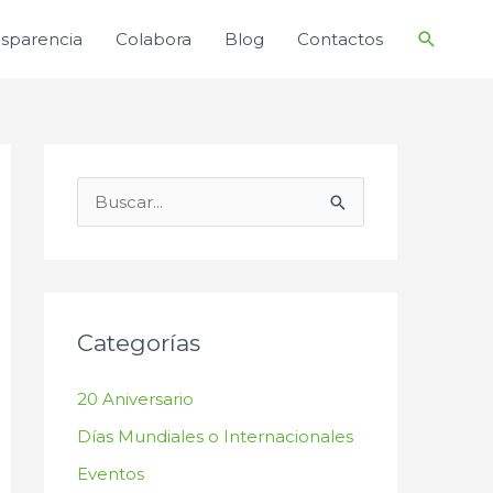
Buscar
nsparencia
Colabora
Blog
Contactos
B
u
s
c
a
Categorías
r
20 Aniversario
p
Días Mundiales o Internacionales
o
r
Eventos