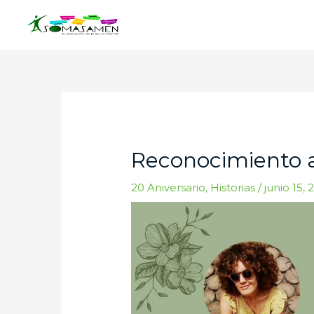
Ir
al
contenido
Navegación
de
entradas
Reconocimiento a
20 Aniversario
,
Historias
/
junio 15, 