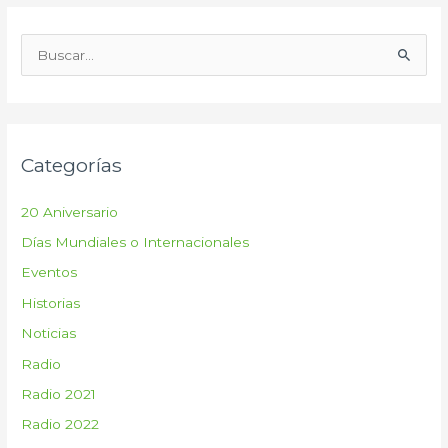
B
u
s
c
Categorías
a
r
20 Aniversario
p
Días Mundiales o Internacionales
o
Eventos
r
:
Historias
Noticias
Radio
Radio 2021
Radio 2022