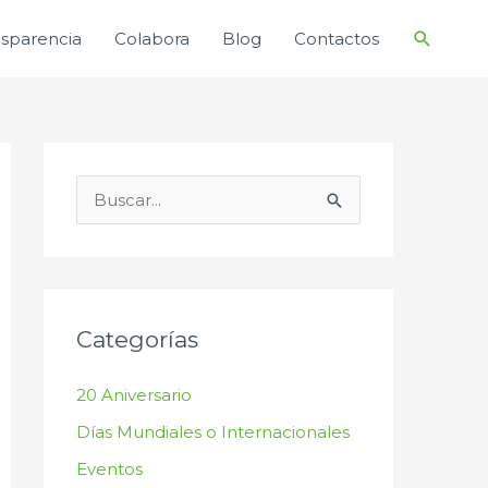
Buscar
nsparencia
Colabora
Blog
Contactos
B
u
s
c
a
Categorías
r
20 Aniversario
p
Días Mundiales o Internacionales
o
r
Eventos