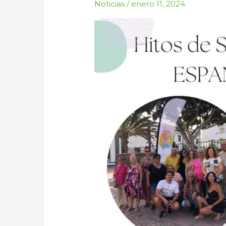
Salud
Noticias
/
enero 11, 2024
Mental
en
España
en
el
2023