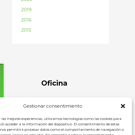
2019
2016
2015
Oficina
C/ Comandante Díaz Trayter, 67 35600
Gestionar consentimiento
Puerto del Rosario, Las Palmas
r las mejores experiencias, utilizamos tecnologías como las cookies para
o acceder a la información del dispositivo. El consentimiento de estas
 nos permitirá procesar datos como el comportamiento de navegación o
caciones únicas en este sitio. No consentir o retirar el consentimiento,