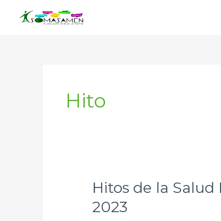
Ir
al
contenido
Hito
Hitos de la Salud
Hitos
de
2023
la