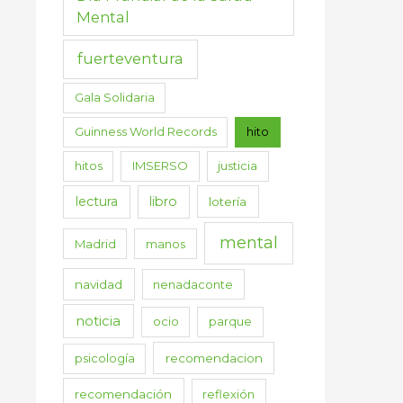
Mental
fuerteventura
Gala Solidaria
Guinness World Records
hito
hitos
IMSERSO
justicia
lectura
libro
lotería
mental
Madrid
manos
navidad
nenadaconte
noticia
ocio
parque
psicología
recomendacion
recomendación
reflexión