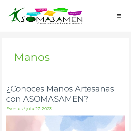
Ir
Men
al
princ
contenido
Manos
¿Conoces Manos Artesanas
¿Conoces
Manos
con ASOMASAMEN?
Artesanas
Eventos
/
julio 27, 2023
con
ASOMASAMEN?