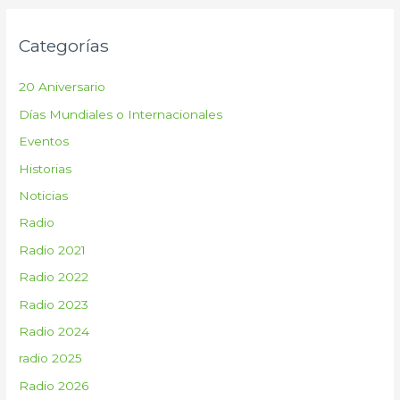
c
Categorías
a
r
20 Aniversario
p
Días Mundiales o Internacionales
o
Eventos
r
:
Historias
Noticias
Radio
Radio 2021
Radio 2022
Radio 2023
Radio 2024
radio 2025
Radio 2026