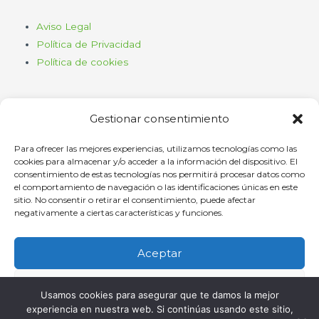
Aviso Legal
Política de Privacidad
Política de cookies
Gestionar consentimiento
Para ofrecer las mejores experiencias, utilizamos tecnologías como las
cookies para almacenar y/o acceder a la información del dispositivo. El
consentimiento de estas tecnologías nos permitirá procesar datos como
Haz clic para aceptar cookies de
el comportamiento de navegación o las identificaciones únicas en este
marketing y permitir este contenido
sitio. No consentir o retirar el consentimiento, puede afectar
negativamente a ciertas características y funciones.
Aceptar
Denegar
Oficina
Usamos cookies para asegurar que te damos la mejor
experiencia en nuestra web. Si continúas usando este sitio,
Ver preferencias