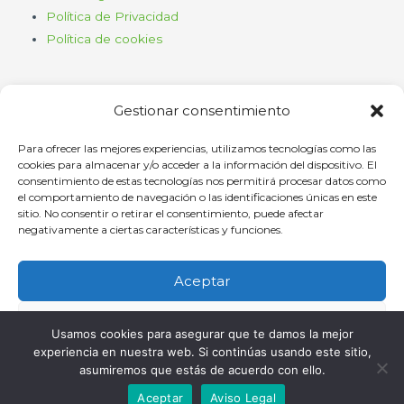
Política de Privacidad
Política de cookies
Gestionar consentimiento
Para ofrecer las mejores experiencias, utilizamos tecnologías como las
cookies para almacenar y/o acceder a la información del dispositivo. El
consentimiento de estas tecnologías nos permitirá procesar datos como
Haz clic para aceptar cookies de
el comportamiento de navegación o las identificaciones únicas en este
marketing y permitir este contenido
sitio. No consentir o retirar el consentimiento, puede afectar
negativamente a ciertas características y funciones.
Aceptar
Denegar
Oficina
Usamos cookies para asegurar que te damos la mejor
experiencia en nuestra web. Si continúas usando este sitio,
Ver preferencias
asumiremos que estás de acuerdo con ello.
C/ Comandante Díaz Trayter, 67 35600 Puerto del Rosario, Las
Aceptar
Aviso Legal
Palmas
Política de cookies
Política de Privacidad
Aviso Legal