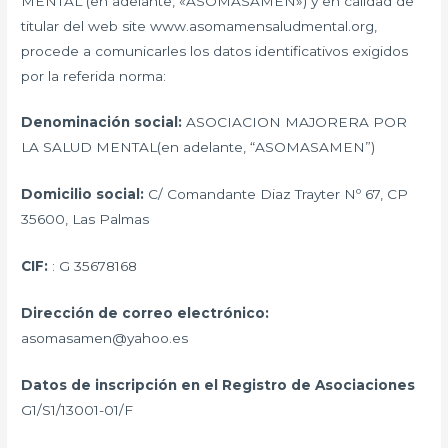
MENTAL (en adelante, «ASOMASAMEN») y en calidad de
titular del web site www.asomamensaludmental.org,
procede a comunicarles los datos identificativos exigidos
por la referida norma:
Denominación social:
ASOCIACION MAJORERA POR
LA SALUD MENTAL(en adelante, “ASOMASAMEN”)
Domicilio social:
C/ Comandante Diaz Trayter Nº 67, CP
35600, Las Palmas
CIF:
: G 35678168
Dirección de correo electrónico:
asomasamen@yahoo.es
Datos de inscripción en el Registro de Asociaciones
G1/S1/13001-01/F