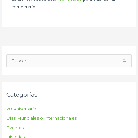
comentario.
B
u
s
c
Categorías
a
r
20 Aniversario
p
Días Mundiales o Internacionales
o
Eventos
r
:
Historias