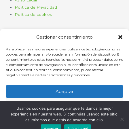
Política de Privacidad
Política de cookies
Gestionar consentimiento
Para ofrecer las mejores experiencias, utilizamos tecnologías como las
cookies para almacenar y/o acceder a la información del dispositivo. El
consentimiento de estas tecnologías nos permitirá procesar datos como
Haz clic para aceptar cookies de
el comportamiento de navegación o las identificaciones únicas en este
marketing y permitir este contenido
sitio. No consentir o retirar el consentimiento, puede afectar
negativamente a ciertas características y funciones.
Aceptar
Denegar
Oficina
Usamos cookies para asegurar que te damos la mejor
experiencia en nuestra web. Si continúas usando este sitio,
Ver preferencias
asumiremos que estás de acuerdo con ello.
C/ Comandante Díaz Trayter, 67 35600 Puerto del Rosario, Las
Aceptar
Aviso Legal
Palmas