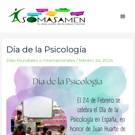
Ir
Men
al
princ
contenido
Navegación
de
Día de la Psicología
entradas
Días Mundiales o Internacionales
/
febrero 24, 2024