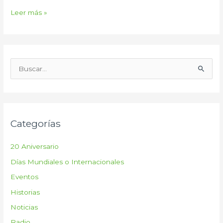
Leer más »
B
u
s
c
Categorías
a
r
20 Aniversario
p
Días Mundiales o Internacionales
o
Eventos
r
:
Historias
Noticias
Radio