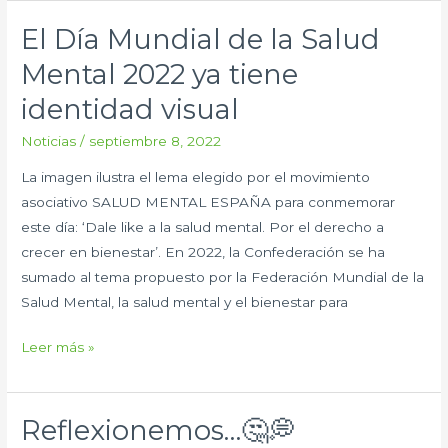
El Día Mundial de la Salud
El
Día
Mental 2022 ya tiene
Mundial
identidad visual
de
la
Noticias
/
septiembre 8, 2022
Salud
La imagen ilustra el lema elegido por el movimiento
Mental
asociativo SALUD MENTAL ESPAÑA para conmemorar
2022
este día: ‘Dale like a la salud mental. Por el derecho a
ya
crecer en bienestar’. En 2022, la Confederación se ha
tiene
sumado al tema propuesto por la Federación Mundial de la
identidad
Salud Mental, la salud mental y el bienestar para
visual
Leer más »
Reflexionemos…🤔💭
Reflexionemos…