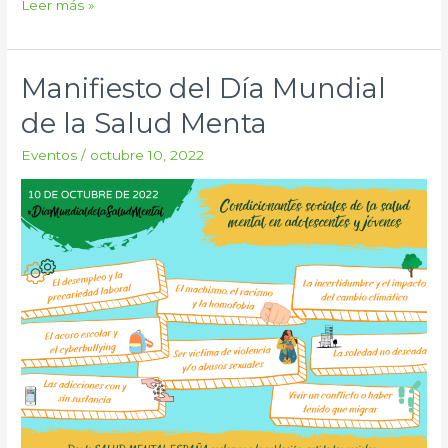
Leer más »
Manifiesto del Día Mundial
Manifiesto
del
de la Salud Menta
Día
Eventos
/
octubre 10, 2022
Mundial
de
la
Salud
Menta