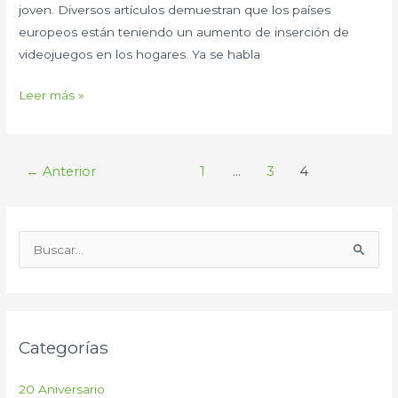
joven. Diversos artículos demuestran que los países
europeos están teniendo un aumento de inserción de
videojuegos en los hogares. Ya se habla
Leer más »
←
Anterior
1
…
3
4
B
u
s
c
Categorías
a
r
20 Aniversario
p