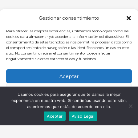
Gestionar consentimiento
Para ofrecer las mejores experiencias, utilizamos tecnologías como las
cookies para almacenar y/o acceder a la información del dispositivo. El
consentimiento de estas tecnologías nos permitirá procesar datos como
Haz clic para aceptar cookies de
el comportamiento de navegación o las identificaciones únicas en este
marketing y permitir este contenido
sitio. No consentir o retirar el consentimiento, puede afectar
negativamente a ciertas características y funciones.
Aceptar
Denegar
Oficina
Usamos cookies para asegurar que te damos la mejor
experiencia en nuestra web. Si continúas usando este sitio,
Ver preferencias
asumiremos que estás de acuerdo con ello.
C/ Comandante Díaz Trayter, 67 35600 Puerto del Rosario, Las
Aceptar
Aviso Legal
Palmas
Política de cookies
Política de Privacidad
Aviso Legal