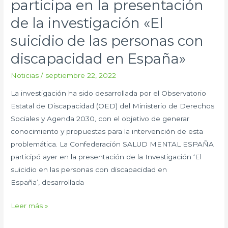
participa en la presentación
ESPAÑA
de la investigación «El
participa
en
suicidio de las personas con
la
discapacidad en España»
presentación
de
Noticias
/
septiembre 22, 2022
la
La investigación ha sido desarrollada por el Observatorio
investigación
Estatal de Discapacidad (OED) del Ministerio de Derechos
«El
Sociales y Agenda 2030, con el objetivo de generar
suicidio
conocimiento y propuestas para la intervención de esta
de
problemática. La Confederación SALUD MENTAL ESPAÑA
las
participó ayer en la presentación de la Investigación ‘El
personas
suicidio en las personas con discapacidad en
con
España’, desarrollada
discapacidad
en
Leer más »
España»