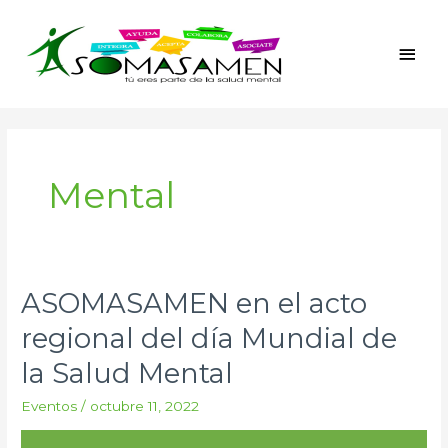
Ir
Men
al
princ
contenido
Paginación
de
entradas
Mental
ASOMASAMEN en el acto
ASOMASAMEN
en
regional del día Mundial de
el
la Salud Mental
acto
regional
Eventos
/
octubre 11, 2022
del
día