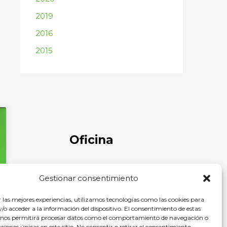
2019
2016
2015
Oficina
C/ Comandante Díaz Trayter, 67 35600
Gestionar consentimiento
Puerto del Rosario, Las Palmas
r las mejores experiencias, utilizamos tecnologías como las cookies para
o acceder a la información del dispositivo. El consentimiento de estas
 nos permitirá procesar datos como el comportamiento de navegación o
caciones únicas en este sitio. No consentir o retirar el consentimiento,