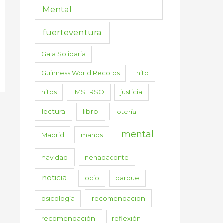
Mental
fuerteventura
Gala Solidaria
Guinness World Records
hito
hitos
IMSERSO
justicia
lectura
libro
lotería
mental
Madrid
manos
navidad
nenadaconte
noticia
ocio
parque
psicología
recomendacion
recomendación
reflexión