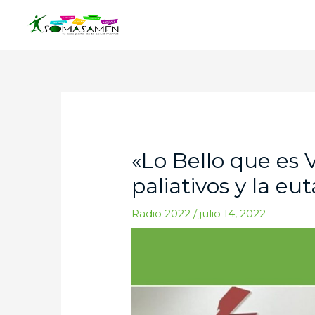
Ir
al
contenido
Navegación
de
entradas
«Lo Bello que es V
paliativos y la eu
Radio 2022
/
julio 14, 2022