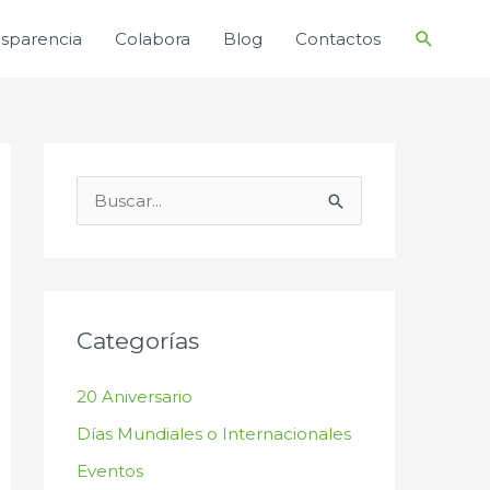
Buscar
nsparencia
Colabora
Blog
Contactos
B
u
s
c
a
Categorías
r
20 Aniversario
p
Días Mundiales o Internacionales
o
r
Eventos