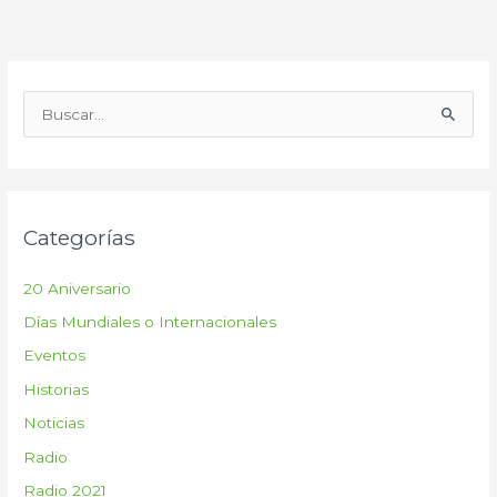
B
u
s
c
Categorías
a
r
20 Aniversario
p
Días Mundiales o Internacionales
o
Eventos
r
:
Historias
Noticias
Radio
Radio 2021