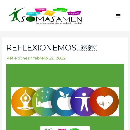
Ir
Men
al
princ
contenido
Navegación
de
REFLEXIONEMOS…￼￼
entradas
Reflexiones
/
febrero 22, 2022