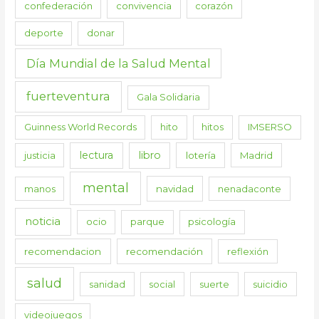
confederación
convivencia
corazón
deporte
donar
Día Mundial de la Salud Mental
fuerteventura
Gala Solidaria
Guinness World Records
hito
hitos
IMSERSO
lectura
libro
justicia
lotería
Madrid
mental
manos
navidad
nenadaconte
noticia
ocio
parque
psicología
recomendacion
recomendación
reflexión
salud
sanidad
social
suerte
suicidio
videojuegos