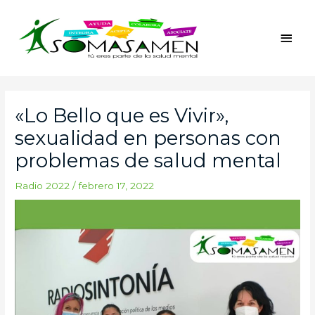
Ir
Men
al
princ
contenido
Navegación
de
«Lo Bello que es Vivir»,
entradas
sexualidad en personas con
problemas de salud mental
Radio 2022
/
febrero 17, 2022