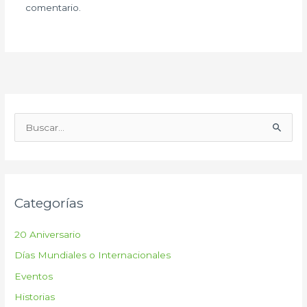
comentario.
B
u
s
c
Categorías
a
r
20 Aniversario
p
Días Mundiales o Internacionales
o
Eventos
r
:
Historias